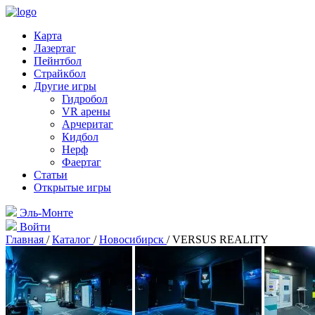
Карта
Лазертаг
Пейнтбол
Страйкбол
Другие игры
Гидробол
VR арены
Арчеритаг
Кидбол
Нерф
Фаертаг
Статьи
Открытые игры
Эль-Монте
Войти
Главная
/
Каталог
/
Новосибирск
/
VERSUS REALITY