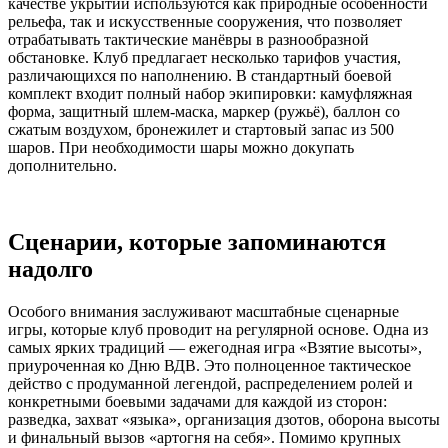
качестве укрытий используются как природные особенности
рельефа, так и искусственные сооружения, что позволяет
отрабатывать тактические манёвры в разнообразной
обстановке. Клуб предлагает несколько тарифов участия,
различающихся по наполнению. В стандартный боевой
комплект входит полный набор экипировки: камуфляжная
форма, защитный шлем-маска, маркер (ружьё), баллон со
сжатым воздухом, бронежилет и стартовый запас из 500
шаров. При необходимости шары можно докупать
дополнительно.
Сценарии, которые запоминаются
надолго
Особого внимания заслуживают масштабные сценарные
игры, которые клуб проводит на регулярной основе. Одна из
самых ярких традиций — ежегодная игра «Взятие высоты»,
приуроченная ко Дню ВДВ. Это полноценное тактическое
действо с продуманной легендой, распределением ролей и
конкретными боевыми задачами для каждой из сторон:
разведка, захват «языка», организация дзотов, оборона высоты
и финальный вызов «артогня на себя». Помимо крупных