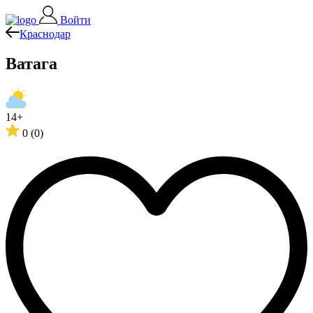
Войти
Краснодар
Ватага
14+
0
(0)