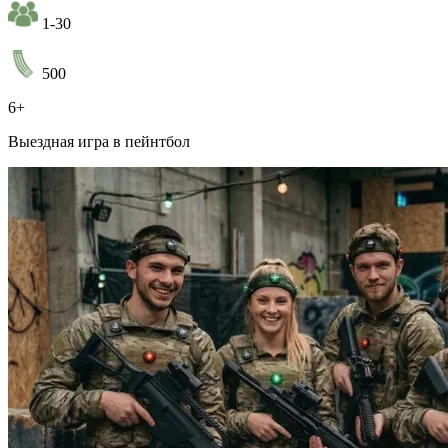
1-30
500
6+
Выездная игра в пейнтбол