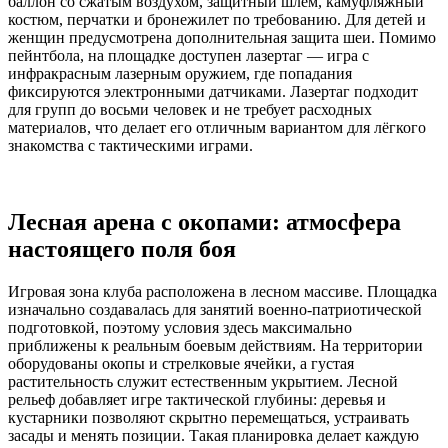
баллон со сжатым воздухом, защитный шлем, камуфляжный
костюм, перчатки и бронежилет по требованию. Для детей и
женщин предусмотрена дополнительная защита шеи. Помимо
пейнтбола, на площадке доступен лазертаг — игра с
инфракрасным лазерным оружием, где попадания
фиксируются электронными датчиками. Лазертаг подходит
для групп до восьми человек и не требует расходных
материалов, что делает его отличным вариантом для лёгкого
знакомства с тактическими играми.
Лесная арена с окопами: атмосфера
настоящего поля боя
Игровая зона клуба расположена в лесном массиве. Площадка
изначально создавалась для занятий военно-патриотической
подготовкой, поэтому условия здесь максимально
приближены к реальным боевым действиям. На территории
оборудованы окопы и стрелковые ячейки, а густая
растительность служит естественным укрытием. Лесной
рельеф добавляет игре тактической глубины: деревья и
кустарники позволяют скрытно перемещаться, устраивать
засады и менять позиции. Такая планировка делает каждую