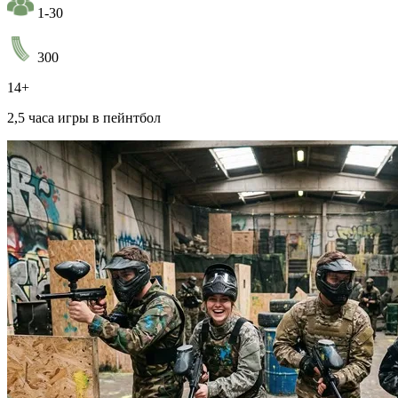
1-30
300
14+
2,5 часа игры в пейнтбол