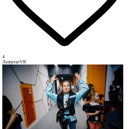
4
Лазертаг
VR