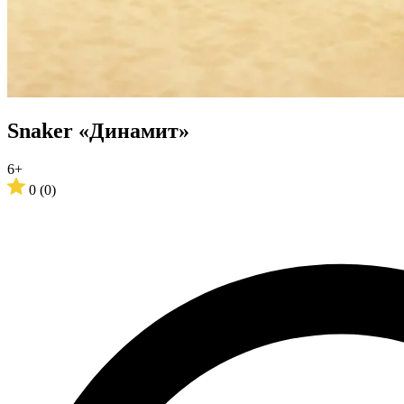
Snaker «Динамит»
6+
0
(0)