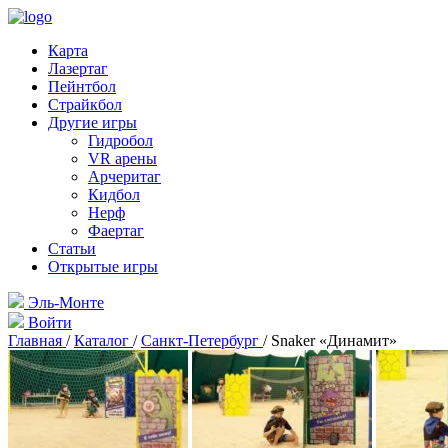
Карта
Лазертаг
Пейнтбол
Страйкбол
Другие игры
Гидробол
VR арены
Арчеритаг
Кидбол
Нерф
Фаертаг
Статьи
Открытые игры
Эль-Монте
Войти
Главная
/
Каталог
/
Санкт-Петербург
/
Snaker «Динамит»