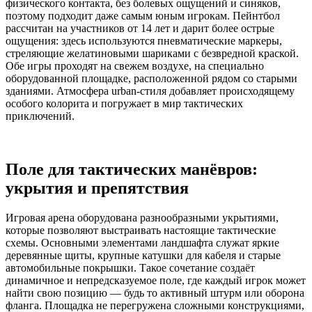
физического контакта, без болевых ощущений и синяков,
поэтому подходит даже самым юным игрокам. Пейнтбол
рассчитан на участников от 14 лет и дарит более острые
ощущения: здесь используются пневматические маркеры,
стреляющие желатиновыми шариками с безвредной краской.
Обе игры проходят на свежем воздухе, на специально
оборудованной площадке, расположенной рядом со старыми
зданиями. Атмосфера urban-стиля добавляет происходящему
особого колорита и погружает в мир тактических
приключений.
Поле для тактических манёвров:
укрытия и препятствия
Игровая арена оборудована разнообразными укрытиями,
которые позволяют выстраивать настоящие тактические
схемы. Основными элементами ландшафта служат яркие
деревянные щиты, крупные катушки для кабеля и старые
автомобильные покрышки. Такое сочетание создаёт
динамичное и непредсказуемое поле, где каждый игрок может
найти свою позицию — будь то активный штурм или оборона
фланга. Площадка не перегружена сложными конструкциями,