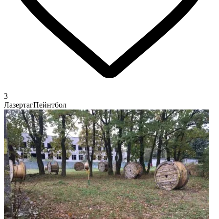
3
Лазертаг
Пейнтбол