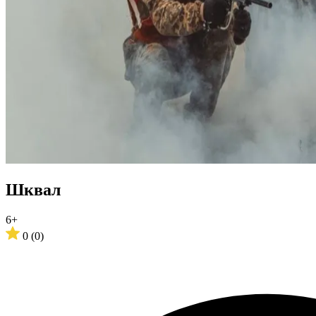
Шквал
6+
0
(0)