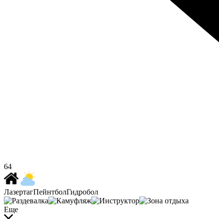
64
Лазертаг
Пейнтбол
Гидробол
Еще