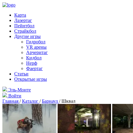
Карта
Лазертаг
Пейнтбол
Страйкбол
Другие игры
Гидробол
VR арены
Арчеритаг
Кидбол
Нерф
Фаертаг
Статьи
Открытые игры
Эль-Монте
Войти
Главная
/
Каталог
/
Барнаул
/
Шквал