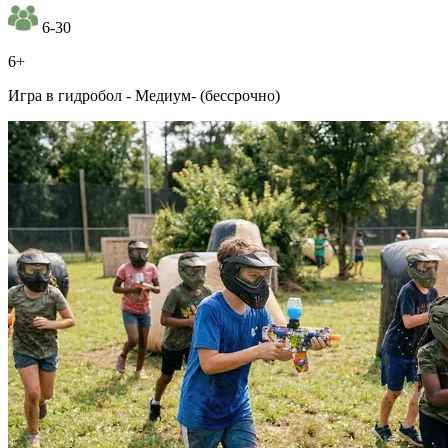
6-30
6+
Игра в гидробол - Медиум- (бессрочно)