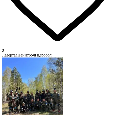
2
Лазертаг
Пейнтбол
Гидробол