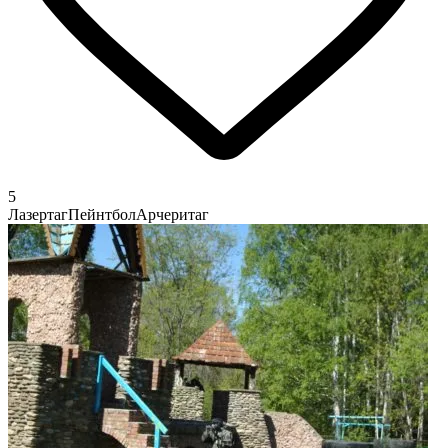
5
Лазертаг
Пейнтбол
Арчеритаг