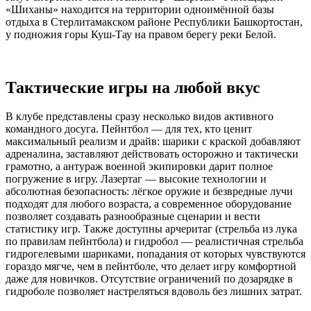
«Шиханы» находится на территории одноимённой базы
отдыха в Стерлитамакском районе Республики Башкортостан,
у подножия горы Куш-Тау на правом берегу реки Белой.
Тактические игры на любой вкус
В клубе представлены сразу несколько видов активного
командного досуга. Пейнтбол — для тех, кто ценит
максимальный реализм и драйв: шарики с краской добавляют
адреналина, заставляют действовать осторожно и тактически
грамотно, а антураж военной экипировки дарит полное
погружение в игру. Лазертаг — высокие технологии и
абсолютная безопасность: лёгкое оружие и безвредные лучи
подходят для любого возраста, а современное оборудование
позволяет создавать разнообразные сценарии и вести
статистику игр. Также доступны арчеритаг (стрельба из лука
по правилам пейнтбола) и гидробол — реалистичная стрельба
гидрогелевыми шариками, попадания от которых чувствуются
гораздо мягче, чем в пейнтболе, что делает игру комфортной
даже для новичков. Отсутствие ограничений по дозарядке в
гидроболе позволяет настреляться вдоволь без лишних затрат.