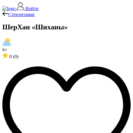
Войти
Стерлитамак
ШерХан «Шиханы»
6+
0
(0)