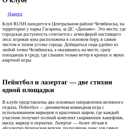
О клубе
Наверх
Клуб RUSH находится в Центральном районе Челябинска, на
территории у парка Гагарина, за ДС «Динамо». Это место, где
городская доступность сочетается с атмосферой настоящего
леса: игровая зона расположена в сосновом бору, в самом
чистом и тихом уголке города. Добираться сюда удобно из
любой точки Челябинска, а оказавшись на месте, сразу
попадаешь в среду, где слышен только ветер в кронах и звуки
азартной игры.
Пейнтбол и лазертаг — две стихии
одной площадки
В клубе представлены два основных направления активного
отдыха. Пейнтбол — динамичная командная игра с
использованием маркеров и красочных шаров, где каждый
участник получает полный комплект снаряжения: камуфляж,
маску, маркер и перчатки. Лазертаг — более лёгкая и
абсолютно безопасная версия, подходящая даже для самых