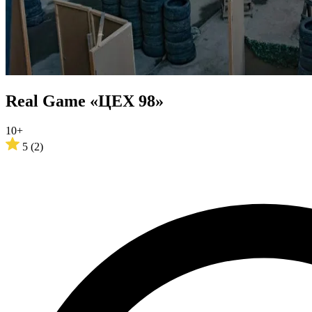
Real Game «ЦЕХ 98»
10+
5
(2)