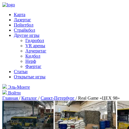
Карта
Лазертаг
Пейнтбол
Страйкбол
Другие игры
Гидробол
VR арены
Арчеритаг
Кидбол
Нерф
Фаертаг
Статьи
Открытые игры
Эль-Монте
Войти
Главная
/
Каталог
/
Санкт-Петербург
/
Real Game «ЦЕХ 98»