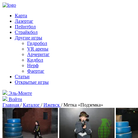
Карта
Лазертаг
Пейнтбол
Страйкбол
Другие игры
Гидробол
VR арены
Арчеритаг
Кидбол
Нерф
Фаертаг
Статьи
Открытые игры
Эль-Монте
Войти
Главная
/
Каталог
/
Ижевск
/
Метка «Подземка»