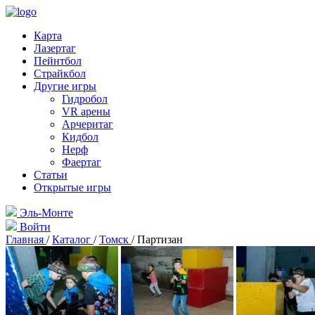
Карта
Лазертаг
Пейнтбол
Страйкбол
Другие игры
Гидробол
VR арены
Арчеритаг
Кидбол
Нерф
Фаертаг
Статьи
Открытые игры
Эль-Монте
Войти
Главная
/
Каталог
/
Томск
/
Партизан