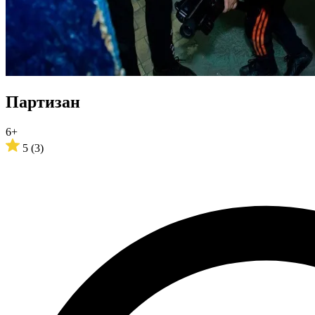
Партизан
6+
5
(3)