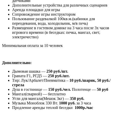
датчиками
Дополнительные устройства для различных сценариев
Аренда площадки для игры
Сопровождение игры инструктором
Пользование раздевалкой 100кв.м.(кабинки для
переодевания, вода, холодильник, м/в печь)
Размещение в гостевом домике на 3 часа после 3х часов
игрового времени (в беседках: печка, мангал, свет,
электричество)
Минимальная оплата за 10 человек
Дополнительно:
Дымовая шашка —
250 руб./шт.
Граната F1, РГД5 —
250 руб./шт.
Тир: Лук/Арбалет/Пневматика –
10 руб./шарик, 50 руб./
стрела
Душ в гостинице —
150 руб./чел.
Полотенце —
50 руб
Мангал(сварной) — бесплатно
Угли для мангала(Мешок 3кг) —
350 руб.
Музыка Моноблок 330 Вт.
1000 руб.
за 3 часа
Продление аренды теплой беседки
1000р./час