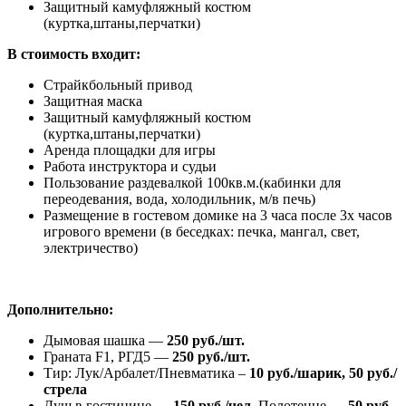
Защитный камуфляжный костюм
(куртка,штаны,перчатки)
В стоимость входит:
Страйкбольный привод
Защитная маска
Защитный камуфляжный костюм
(куртка,штаны,перчатки)
Аренда площадки для игры
Работа инструктора и судьи
Пользование раздевалкой 100кв.м.(кабинки для
переодевания, вода, холодильник, м/в печь)
Размещение в гостевом домике на 3 часа после 3х часов
игрового времени (в беседках: печка, мангал, свет,
электричество)
Дополнительно:
Дымовая шашка —
250 руб./шт.
Граната F1, РГД5 —
250 руб./шт.
Тир: Лук/Арбалет/Пневматика –
10 руб./шарик, 50 руб./
стрела
Душ в гостинице —
150 руб./чел.
Полотенце —
50 руб