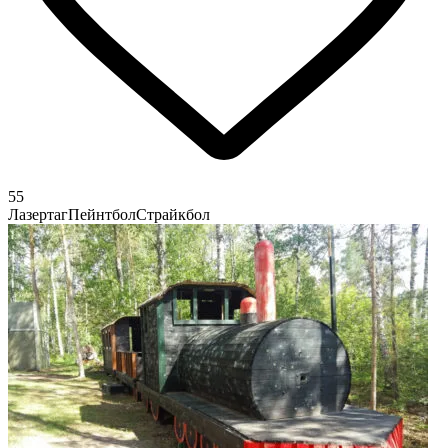
55
Лазертаг
Пейнтбол
Страйкбол