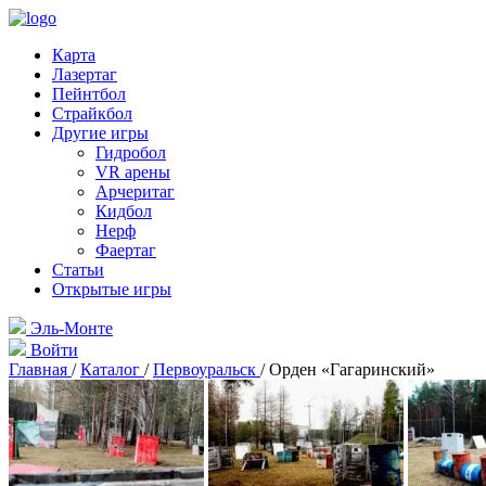
Карта
Лазертаг
Пейнтбол
Страйкбол
Другие игры
Гидробол
VR арены
Арчеритаг
Кидбол
Нерф
Фаертаг
Статьи
Открытые игры
Эль-Монте
Войти
Главная
/
Каталог
/
Первоуральск
/
Орден «Гагаринский»