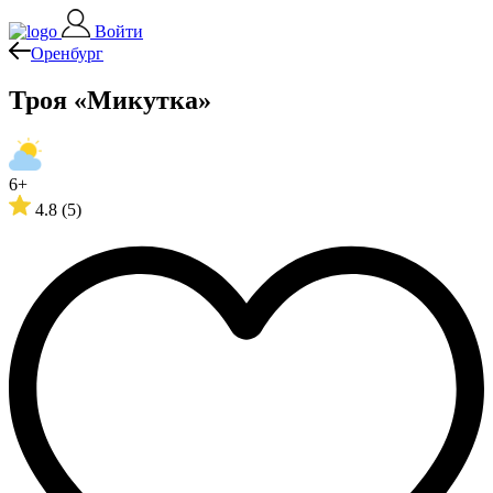
Войти
Оренбург
Троя «Микутка»
6+
4.8
(5)