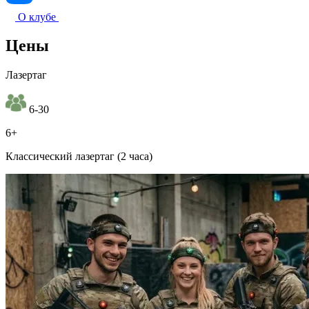
О клубе
Цены
Лазертаг
6-30
6+
Классический лазертаг (2 часа)