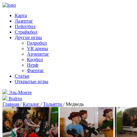
Карта
Лазертаг
Пейнтбол
Страйкбол
Другие игры
Гидробол
VR арены
Арчеритаг
Кидбол
Нерф
Фаертаг
Статьи
Открытые игры
Эль-Монте
Войти
Главная
/
Каталог
/
Тольятти
/
Медведь