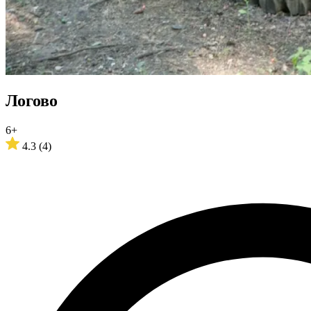
Логово
6+
4.3
(4)