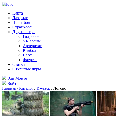
Карта
Лазертаг
Пейнтбол
Страйкбол
Другие игры
Гидробол
VR арены
Арчеритаг
Кидбол
Нерф
Фаертаг
Статьи
Открытые игры
Эль-Монте
Войти
Главная
/
Каталог
/
Ижевск
/
Логово