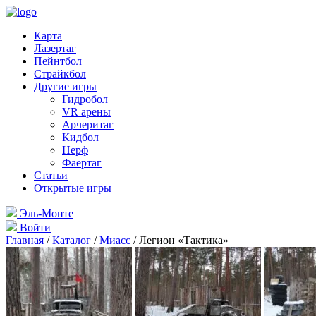
Карта
Лазертаг
Пейнтбол
Страйкбол
Другие игры
Гидробол
VR арены
Арчеритаг
Кидбол
Нерф
Фаертаг
Статьи
Открытые игры
Эль-Монте
Войти
Главная
/
Каталог
/
Миасс
/
Легион «Тактика»