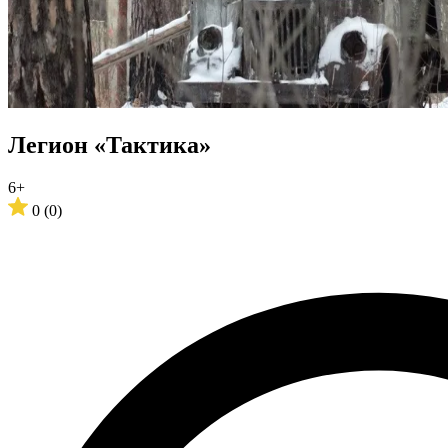
Легион «Тактика»
6+
0
(0)