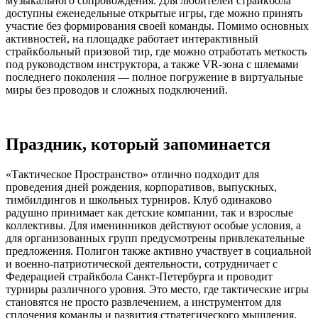
музыкального сопровождения. Для любителей страйкбола
доступны еженедельные открытые игры, где можно принять
участие без формирования своей команды. Помимо основных
активностей, на площадке работает интерактивный
страйкбольный призовой тир, где можно отработать меткость
под руководством инструктора, а также VR-зона с шлемами
последнего поколения — полное погружение в виртуальные
миры без проводов и сложных подключений.
Праздник, который запоминается
«Тактическое Пространство» отлично подходит для
проведения дней рождения, корпоративов, выпускных,
тимбилдингов и школьных турниров. Клуб одинаково
радушно принимает как детские компании, так и взрослые
коллективы. Для именинников действуют особые условия, а
для организованных групп предусмотрены привлекательные
предложения. Полигон также активно участвует в социальной
и военно-патриотической деятельности, сотрудничает с
Федерацией страйкбола Санкт-Петербурга и проводит
турниры различного уровня. Это место, где тактические игры
становятся не просто развлечением, а инструментом для
сплочения команды и развития стратегического мышления.