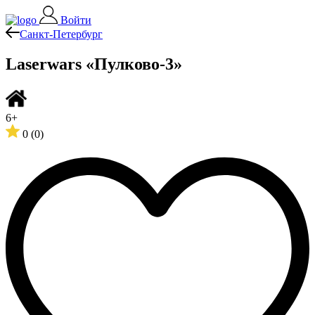
Войти
Санкт-Петербург
Laserwars «Пулково-3»
6+
0
(0)