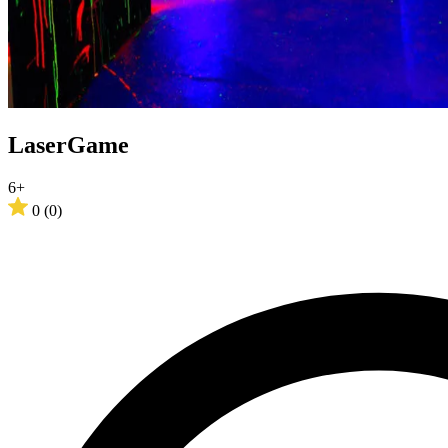
LaserGame
6+
0
(0)