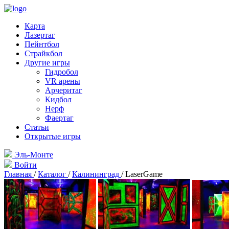
Карта
Лазертаг
Пейнтбол
Страйкбол
Другие игры
Гидробол
VR арены
Арчеритаг
Кидбол
Нерф
Фаертаг
Статьи
Открытые игры
Эль-Монте
Войти
Главная
/
Каталог
/
Калининград
/
LaserGame