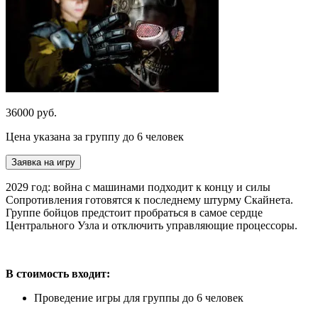
36000 руб.
Цена указана за группу до 6 человек
Заявка на игру
2029 год: война с машинами подходит к концу и силы
Сопротивления готовятся к последнему штурму Скайнета.
Группе бойцов предстоит пробраться в самое сердце
Центрального Узла и отключить управляющие процессоры.
В стоимость входит:
Проведение игры для группы до 6 человек