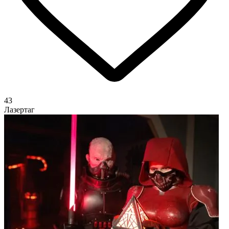
43
Лазертаг