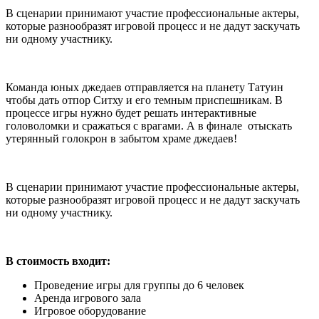
В сценарии принимают участие профессиональные актеры,
которые разнообразят игровой процесс и не дадут заскучать
ни одному участнику.
Команда юных джедаев отправляется на планету Татуин
чтобы дать отпор Ситху и его темным приспешникам. В
процессе игры нужно будет решать интерактивные
головоломки и сражаться с врагами. А в финале отыскать
утерянный голокрон в забытом храме джедаев!
В сценарии принимают участие профессиональные актеры,
которые разнообразят игровой процесс и не дадут заскучать
ни одному участнику.
В стоимость входит:
Проведение игры для группы до 6 человек
Аренда игрового зала
Игровое оборудование