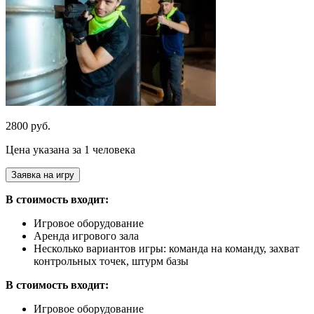
2800 руб.
Цена указана за 1 человека
Заявка на игру
В стоимость входит:
Игровое оборудование
Аренда игрового зала
Несколько вариантов игры: команда на команду, захват
контрольных точек, штурм базы
В стоимость входит:
Игровое оборудование