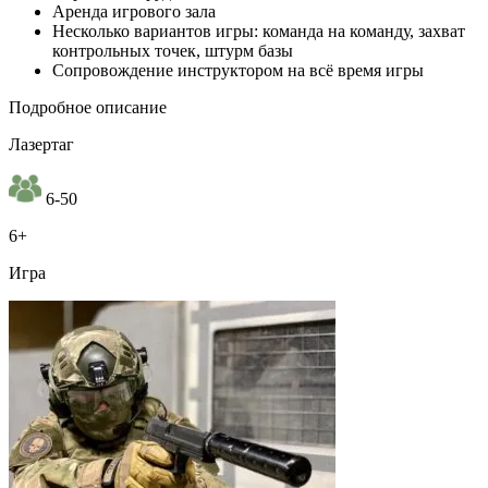
Аренда игрового зала
Несколько вариантов игры: команда на команду, захват
контрольных точек, штурм базы
Сопровождение инструктором на всё время игры
Подробное описание
Лазертаг
6-50
6+
Игра