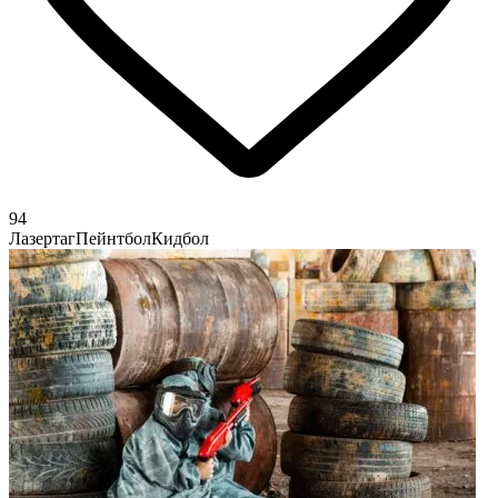
94
Лазертаг
Пейнтбол
Кидбол