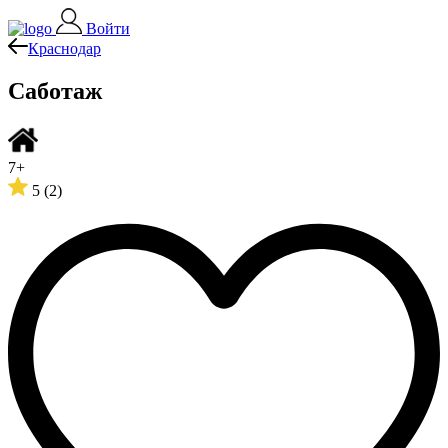
Войти
Краснодар
Саботаж
7+
5
(2)