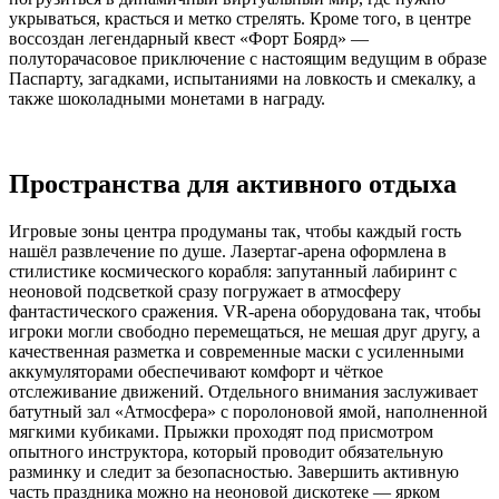
укрываться, красться и метко стрелять. Кроме того, в центре
воссоздан легендарный квест «Форт Боярд» —
полуторачасовое приключение с настоящим ведущим в образе
Паспарту, загадками, испытаниями на ловкость и смекалку, а
также шоколадными монетами в награду.
Пространства для активного отдыха
Игровые зоны центра продуманы так, чтобы каждый гость
нашёл развлечение по душе. Лазертаг-арена оформлена в
стилистике космического корабля: запутанный лабиринт с
неоновой подсветкой сразу погружает в атмосферу
фантастического сражения. VR-арена оборудована так, чтобы
игроки могли свободно перемещаться, не мешая друг другу, а
качественная разметка и современные маски с усиленными
аккумуляторами обеспечивают комфорт и чёткое
отслеживание движений. Отдельного внимания заслуживает
батутный зал «Атмосфера» с поролоновой ямой, наполненной
мягкими кубиками. Прыжки проходят под присмотром
опытного инструктора, который проводит обязательную
разминку и следит за безопасностью. Завершить активную
часть праздника можно на неоновой дискотеке — ярком