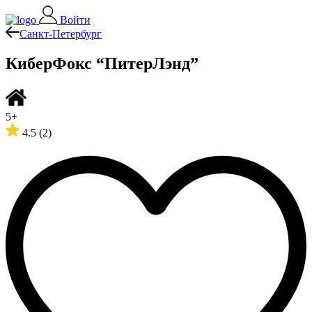
Войти
Санкт-Петербург
КиберФокс “ПитерЛэнд”
5+
4.5
(2)