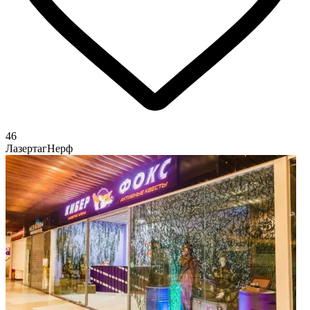
46
Лазертаг
Нерф