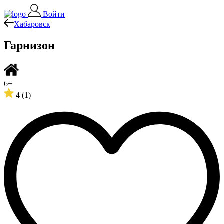
Войти
Хабаровск
Гарнизон
6+
4
(1)