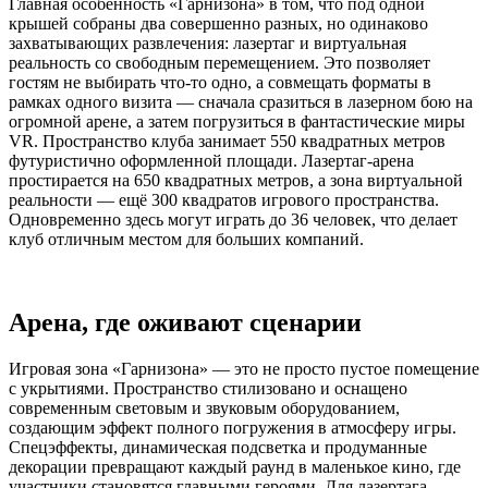
Главная особенность «Гарнизона» в том, что под одной
крышей собраны два совершенно разных, но одинаково
захватывающих развлечения: лазертаг и виртуальная
реальность со свободным перемещением. Это позволяет
гостям не выбирать что-то одно, а совмещать форматы в
рамках одного визита — сначала сразиться в лазерном бою на
огромной арене, а затем погрузиться в фантастические миры
VR. Пространство клуба занимает 550 квадратных метров
футуристично оформленной площади. Лазертаг-арена
простирается на 650 квадратных метров, а зона виртуальной
реальности — ещё 300 квадратов игрового пространства.
Одновременно здесь могут играть до 36 человек, что делает
клуб отличным местом для больших компаний.
Арена, где оживают сценарии
Игровая зона «Гарнизона» — это не просто пустое помещение
с укрытиями. Пространство стилизовано и оснащено
современным световым и звуковым оборудованием,
создающим эффект полного погружения в атмосферу игры.
Спецэффекты, динамическая подсветка и продуманные
декорации превращают каждый раунд в маленькое кино, где
участники становятся главными героями. Для лазертага