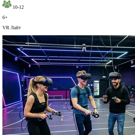
10-12
6+
VR Лайт