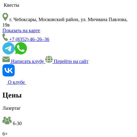
Квесты
г. Чебоксары, ​Московский район, ул. Мичмана Павлова,
19в
Показать на карте
+7 (8352) 46‒26‒36
Написать клубу
Перейти на сайт
О клубе
Цены
Лазертаг
6-30
6+