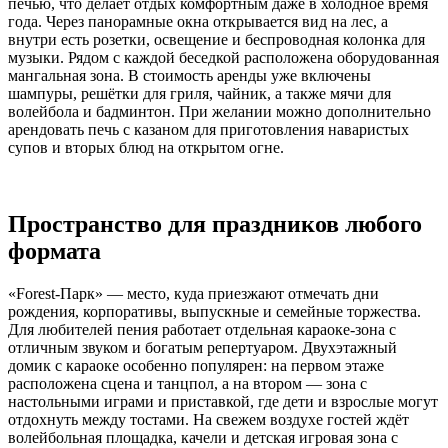
печью, что делает отдых комфортным даже в холодное время
года. Через панорамные окна открывается вид на лес, а
внутри есть розетки, освещение и беспроводная колонка для
музыки. Рядом с каждой беседкой расположена оборудованная
мангальная зона. В стоимость аренды уже включены
шампуры, решётки для гриля, чайник, а также мячи для
волейбола и бадминтон. При желании можно дополнительно
арендовать печь с казаном для приготовления наваристых
супов и вторых блюд на открытом огне.
Пространство для праздников любого
формата
«Forest-Парк» — место, куда приезжают отмечать дни
рождения, корпоративы, выпускные и семейные торжества.
Для любителей пения работает отдельная караоке-зона с
отличным звуком и богатым репертуаром. Двухэтажный
домик с караоке особенно популярен: на первом этаже
расположена сцена и танцпол, а на втором — зона с
настольными играми и приставкой, где дети и взрослые могут
отдохнуть между тостами. На свежем воздухе гостей ждёт
волейбольная площадка, качели и детская игровая зона с