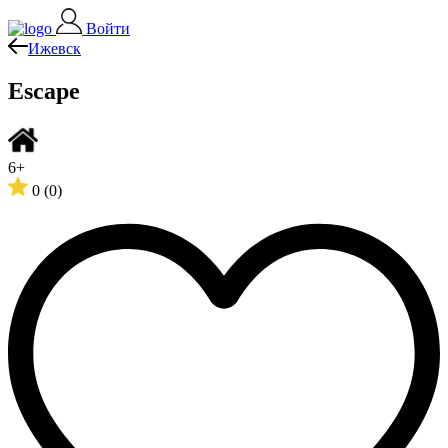
Войти
Ижевск
Escape
6+
0
(0)