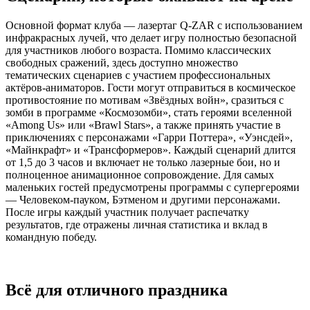
Основной формат клуба — лазертаг Q-ZAR с использованием
инфракрасных лучей, что делает игру полностью безопасной
для участников любого возраста. Помимо классических
свободных сражений, здесь доступно множество
тематических сценариев с участием профессиональных
актёров-аниматоров. Гости могут отправиться в космическое
противостояние по мотивам «Звёздных войн», сразиться с
зомби в программе «Космозомби», стать героями вселенной
«Among Us» или «Brawl Stars», а также принять участие в
приключениях с персонажами «Гарри Поттера», «Уэнсдей»,
«Майнкрафт» и «Трансформеров». Каждый сценарий длится
от 1,5 до 3 часов и включает не только лазерные бои, но и
полноценное анимационное сопровождение. Для самых
маленьких гостей предусмотрены программы с супергероями
— Человеком-пауком, Бэтменом и другими персонажами.
После игры каждый участник получает распечатку
результатов, где отражены личная статистика и вклад в
командную победу.
Всё для отличного праздника