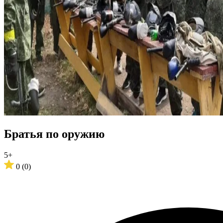
Братья по оружию
5+
0
(0)