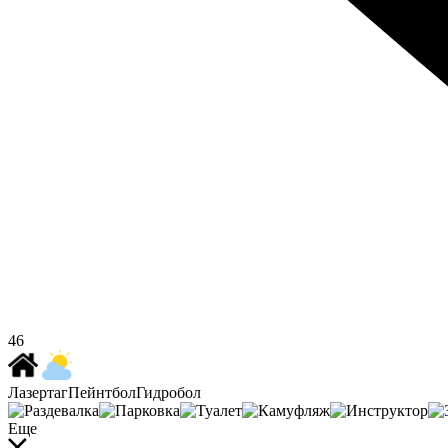
46
Лазертаг
Пейнтбол
Гидробол
Еще