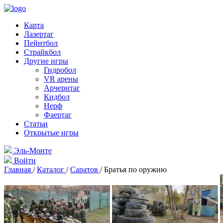
Карта
Лазертаг
Пейнтбол
Страйкбол
Другие игры
Гидробол
VR арены
Арчеритаг
Кидбол
Нерф
Фаертаг
Статьи
Открытые игры
Эль-Монте
Войти
Главная
/
Каталог
/
Саратов
/
Братья по оружию