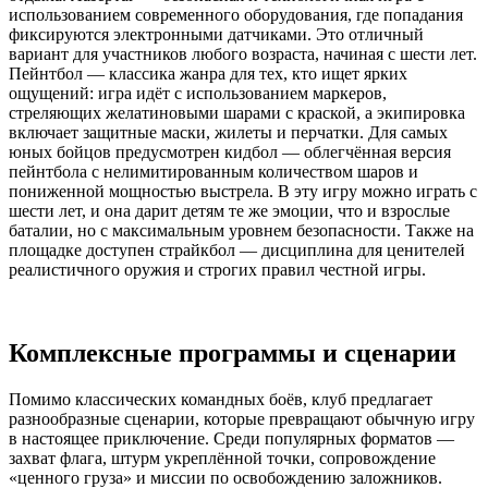
использованием современного оборудования, где попадания
фиксируются электронными датчиками. Это отличный
вариант для участников любого возраста, начиная с шести лет.
Пейнтбол — классика жанра для тех, кто ищет ярких
ощущений: игра идёт с использованием маркеров,
стреляющих желатиновыми шарами с краской, а экипировка
включает защитные маски, жилеты и перчатки. Для самых
юных бойцов предусмотрен кидбол — облегчённая версия
пейнтбола с нелимитированным количеством шаров и
пониженной мощностью выстрела. В эту игру можно играть с
шести лет, и она дарит детям те же эмоции, что и взрослые
баталии, но с максимальным уровнем безопасности. Также на
площадке доступен страйкбол — дисциплина для ценителей
реалистичного оружия и строгих правил честной игры.
Комплексные программы и сценарии
Помимо классических командных боёв, клуб предлагает
разнообразные сценарии, которые превращают обычную игру
в настоящее приключение. Среди популярных форматов —
захват флага, штурм укреплённой точки, сопровождение
«ценного груза» и миссии по освобождению заложников.