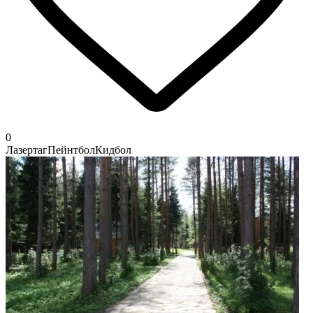
0
Лазертаг
Пейнтбол
Кидбол