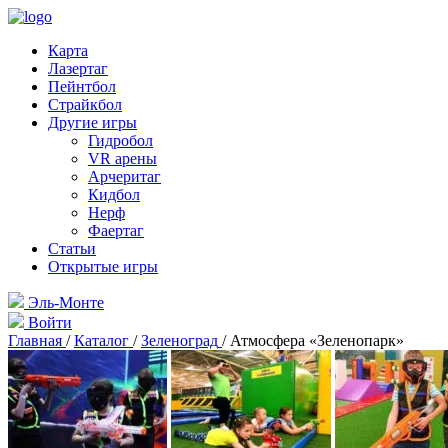
Карта
Лазертаг
Пейнтбол
Страйкбол
Другие игры
Гидробол
VR арены
Арчеритаг
Кидбол
Нерф
Фаертаг
Статьи
Открытые игры
Эль-Монте
Войти
Главная
/
Каталог
/
Зеленоград
/
Атмосфера «Зеленопарк»