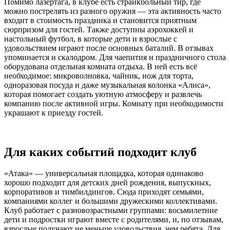
Помимо лазертага, в клубе есть страйкбольный тир, где
можно пострелять из разного оружия — эта активность часто
входит в стоимость праздника и становится приятным
сюрпризом для гостей. Также доступны аэрохоккей и
настольный футбол, в которые дети и взрослые с
удовольствием играют после основных баталий. В отзывах
упоминается и скалодром. Для чаепития и праздничного стола
оборудована отдельная комната отдыха. В ней есть всё
необходимое: микроволновка, чайник, нож для торта,
одноразовая посуда и даже музыкальная колонка «Алиса»,
которая помогает создать уютную атмосферу и развлечь
компанию после активной игры. Комнату при необходимости
украшают к приезду гостей.
Для каких событий подходит клуб
«Атака» — универсальная площадка, которая одинаково
хорошо подходит для детских дней рождения, выпускных,
корпоративов и тимбилдингов. Сюда приходят семьями,
компаниями коллег и большими дружескими коллективами.
Клуб работает с разновозрастными группами: восьмилетние
дети и подростки играют вместе с родителями, и, по отзывам,
взрослые получают не меньше удовольствия, чем ребята. Для