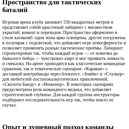
Пространство для тактических
баталий
Игровая арена клуба занимает 550 квадратных метров и
представляет собой красочный лабиринт с множеством
укрытий, комнат и переходов. Пространство оформлено в
стиле катакомб: одни зоны ярко освещены, другие погружены
в полумрак с подсветкой, что добавляет игре атмосферности и
позволяет применять разные тактические приёмы. Лабиринт
спроектирован так, чтобы каждый игрок — от новичка до
бывалого бойца — чувствовал азарт и мог проявить ловкость
и смекалку. На арене проводятся как классические командные
сражения, так и тематические сценарии: «Караван» с
доставкой контрабанды через блокпост, «Зомби» и «Сталкер»
для любителей постапокалиптических приключений,
«Сколоти Банду» и «Инженер». В некоторых сценариях
предусмотрена роль командного медика, что добавляет
стратегической глубины. Для каждой группы инструкторы
подбирают последовательность игр так, чтобы никто не
скучал.
Опыт и душевный подход команды