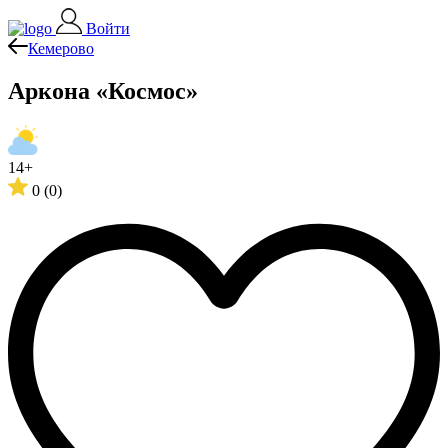
Войти
Кемерово
Аркона «Космос»
14+
0
(0)