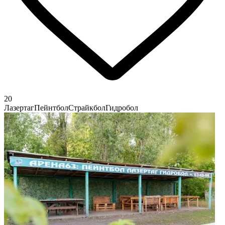
20
Лазертаг
Пейнтбол
Страйкбол
Гидробол