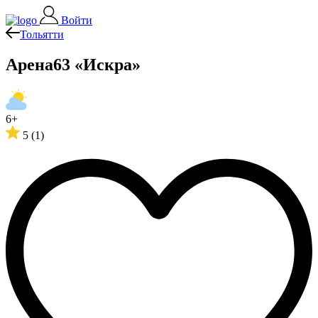
Войти
Тольятти
Арена63 «Искра»
6+
5
(1)