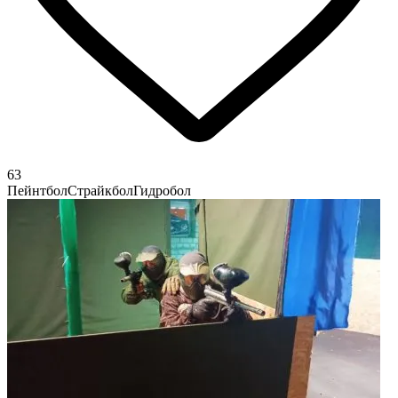
63
Пейнтбол
Страйкбол
Гидробол