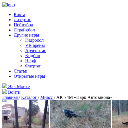
Карта
Лазертаг
Пейнтбол
Страйкбол
Другие игры
Гидробол
VR арены
Арчеритаг
Кидбол
Нерф
Фаертаг
Статьи
Открытые игры
Эль-Монте
Войти
Главная
/
Каталог
/
Миасс
/
АК-74М «Парк Автозавода»