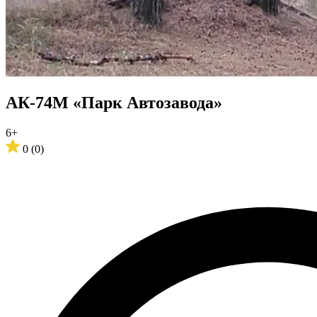
АК-74М «Парк Автозавода»
6+
0
(0)