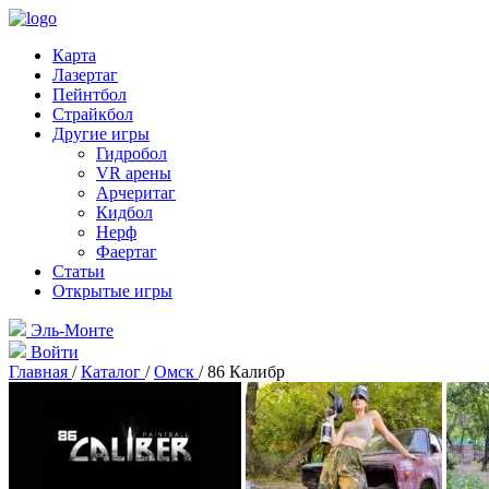
Карта
Лазертаг
Пейнтбол
Страйкбол
Другие игры
Гидробол
VR арены
Арчеритаг
Кидбол
Нерф
Фаертаг
Статьи
Открытые игры
Эль-Монте
Войти
Главная
/
Каталог
/
Омск
/
86 Калибр