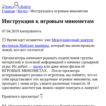
Войти
Главная
/
Видео
/
Инструкция к игровым минометам
Инструкция к игровым минометам
07.04.2019 kseniyabreeva
🕛 Время идет незаметно: уже
Международный лазертаг
фестиваль Майские манёвры
, который мы анонсировали
зимой, вот-вот состоится!
Организаторы начинают радовать подписчиков группы
интересной и полезной информацией о начинке сценарной
игры. Их дебют —
видео
или даже мини-фильм об
ИГРОВЫХ МИНОМЕТАХ.
После просмотра
исчерпывающего ролика от игротехов, вы поймете, что из
себя представляют эти загадочные игровые минометы, как
проходит с ними игра, узнаете различные тонкости. И
однозначно захотите как можно скорее поиграть в лазертаг!
Приятного просмотра! 👇
P.S. Организаторы дарят скидки на билеты подписчикам