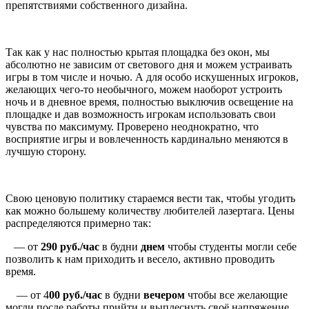
препятствиями собственного дизайна.
Так как у нас полностью крытая площадка без окон, мы
абсолютно не зависим от светового дня и можем устраивать
игры в том числе и ночью. А для особо искушенных игроков,
желающих чего-то необычного, можем наоборот устроить
ночь и в дневное время, полностью выключив освещение на
площадке и дав возможность игрокам использовать свои
чувства по максимуму. Проверено неоднократно, что
восприятие игры и вовлеченность кардинально меняются в
лучшую сторону.
Свою ценовую политику стараемся вести так, чтобы угодить
как можно большему количеству любителей лазертага. Цены
распределяются примерно так:
— от
290 руб./час
в будни
днем
чтобы студенты могли себе
позволить к нам приходить и весело, активно проводить
время.
— от 4
00 руб./час
в будни
вечером
чтобы все желающие
могли после работы прийти и выплеснуть своё напряжение,