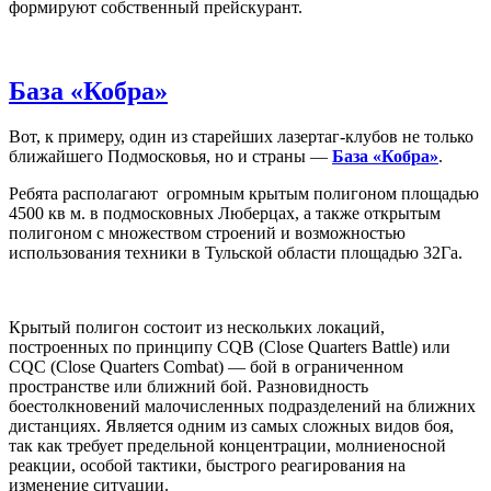
формируют собственный прейскурант.
База «
Кобра»
Вот, к примеру, один из старейших лазертаг-клубов не только
ближайшего Подмосковья, но и страны —
База «Кобра»
.
Ребята располагают огромным крытым полигоном площадью
4500 кв м. в подмосковных Люберцах, а также открытым
полигоном с множеством строений и возможностью
использования техники в Тульской области площадью 32Га.
Крытый полигон состоит из нескольких локаций,
построенных по принципу CQB (Close Quarters Battle) или
CQC (Close Quarters Combat) — бой в ограниченном
пространстве или ближний бой. Разновидность
боестолкновений малочисленных подразделений на ближних
дистанциях. Является одним из самых сложных видов боя,
так как требует предельной концентрации, молниеносной
реакции, особой тактики, быстрого реагирования на
изменение ситуации.