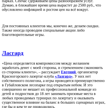
парках. Сейчас сдерживаем цены разнообразием услуг.
Думаю, в ближайшее время цена вырастет до 2500 руб., что
обусловлено инфляцией и ростом цен на всё вокруг.
Для постоянных клиентов мы, конечно же, делаем скидки.
Также иногда проводим специальные акции либо
благотворительные игры.
Ласгард
«Цена определяется компромиссом между желанием
заработать денег с моей стороны, и стремлением сэкономить
со стороны клиента», – рассуждает
Евгений
, организатор
Красногорского лазертаг-клуба
«Лазгард»
. У них нет
собственного полигона, а игры проводятся преимущественно
в Губайловском лесопарке под открытым небом. И это
совершенно не мешает их профессиональной команде из
детей и подростков до 18 лет занимать призовые места в
любых проводимых турнирах по лазертагу и оказывать
существенное влияние на баланс в больших сценарных играх,
где бы и кем те не проводились.