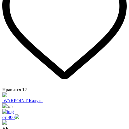
Нравится
12
WARPOINT Калуга
5
/5
от 400
VR