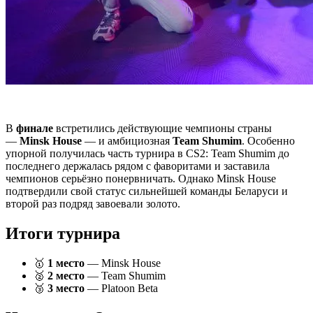
В
финале
встретились действующие чемпионы страны
—
Minsk House
— и амбициозная
Team Shumim
. Особенно
упорной получилась часть турнира в CS2: Team Shumim до
последнего держалась рядом с фаворитами и заставила
чемпионов серьёзно понервничать. Однако Minsk House
подтвердили свой статус сильнейшей команды Беларуси и
второй раз подряд завоевали золото.
Итоги турнира
🥇
1 место
— Minsk House
🥈
2 место
— Team Shumim
🥉
3 место
— Platoon Beta