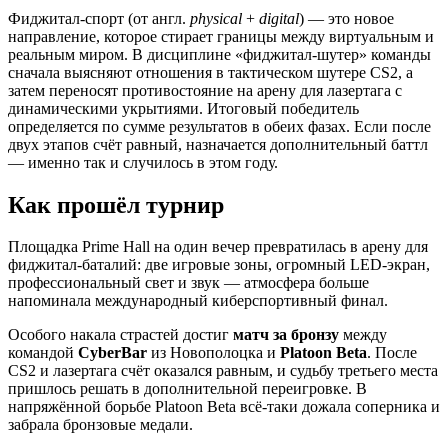
Фиджитал-спорт (от англ.
physical
+
digital
) — это новое
направление, которое стирает границы между виртуальным и
реальным миром. В дисциплине «фиджитал-шутер» команды
сначала выясняют отношения в тактическом шутере CS2, а
затем переносят противостояние на арену для лазертага с
динамическими укрытиями. Итоговый победитель
определяется по сумме результатов в обеих фазах. Если после
двух этапов счёт равный, назначается дополнительный баттл
— именно так и случилось в этом году.
Как прошёл турнир
Площадка Prime Hall на один вечер превратилась в арену для
фиджитал-баталий: две игровые зоны, огромный LED-экран,
профессиональный свет и звук — атмосфера больше
напоминала международный киберспортивный финал.
Особого накала страстей достиг
матч за бронзу
между
командой
CyberBar
из Новополоцка и
Platoon Beta
. После
CS2 и лазертага счёт оказался равным, и судьбу третьего места
пришлось решать в дополнительной переигровке. В
напряжённой борьбе Platoon Beta всё-таки дожала соперника и
забрала бронзовые медали.