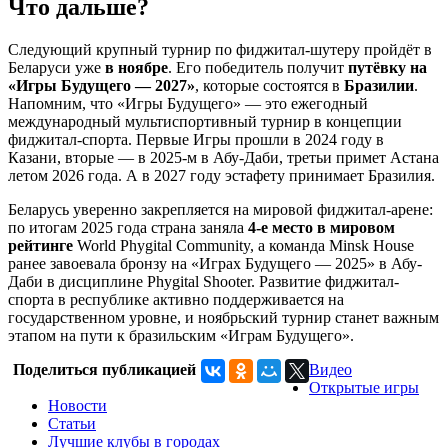
Что дальше?
Следующий крупный турнир по фиджитал-шутеру пройдёт в
Беларуси уже
в ноябре
. Его победитель получит
путёвку на
«Игры Будущего — 2027»
, которые состоятся в
Бразилии
.
Напомним, что «Игры Будущего» — это ежегодный
международный мультиспортивный турнир в концепции
фиджитал-спорта. Первые Игры прошли в 2024 году в
Казани, вторые — в 2025-м в Абу-Даби, третьи примет Астана
летом 2026 года. А в 2027 году эстафету принимает Бразилия.
Беларусь уверенно закрепляется на мировой фиджитал-арене:
по итогам 2025 года страна заняла
4-е место в мировом
рейтинге
World Phygital Community, а команда Minsk House
ранее завоевала бронзу на «Играх Будущего — 2025» в Абу-
Даби в дисциплине Phygital Shooter. Развитие фиджитал-
спорта в республике активно поддерживается на
государственном уровне, и ноябрьский турнир станет важным
этапом на пути к бразильским «Играм Будущего».
Поделиться публикацией
Видео
Открытые игры
Новости
Статьи
Лучшие клубы в городах